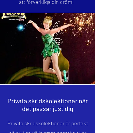
att förverkliga din dröm!
Privata skridskolektioner när
det passar just dig
Privata skridskolektioner är perfekt