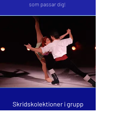
som passar dig!
Skridskolektioner i grupp
Delad glädje är dubbel glädje
brukar man säga så vill du hellre ta